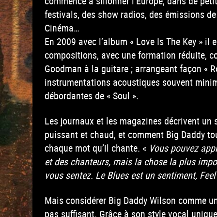
commence à sillonner l’Europe, dans de petit
festivals, des show radios, des émissions de
Cinéma…
En 2009 avec l’album « Love Is The Key » il e
compositions, avec une formation réduite, c
Goodman à la guitare ; arrangeant façon « R
instrumentations acoustiques souvent minim
débordantes de « Soul ».
Les journaux et les magazines décrivent un s
puissant et chaud, et comment Big Daddy tou
chaque mot qu’il chante. «
Vous pouvez app
et des chanteurs, mais la chose la plus impo
vous sentez. Le Blues est un sentiment, Feel
Mais considérer Big Daddy Wilson comme un
pas suffisant. Grâce à son style vocal unique