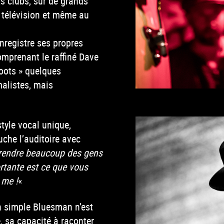
s clubs, sur de grands
 télévision et même au
nregistre ses propres
omprenant le raffiné Dave
oots » quelques
alistes, mais
tyle vocal unique,
che l’auditoire avec
rendre beaucoup des gens
rtante est ce que vous
 me !
«
 simple Bluesman n’est
, sa capacité à raconter