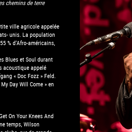
es chemins de terre
ite ville agricole appelée
ts- unis. La population
55 % d’Afro-américains,
s Blues et Soul durant
es acoustique appelé
fgang « Doc Fozz » Feld.
« My Day Will Come » en
 Get On Your Knees And
ême temps, Wilson