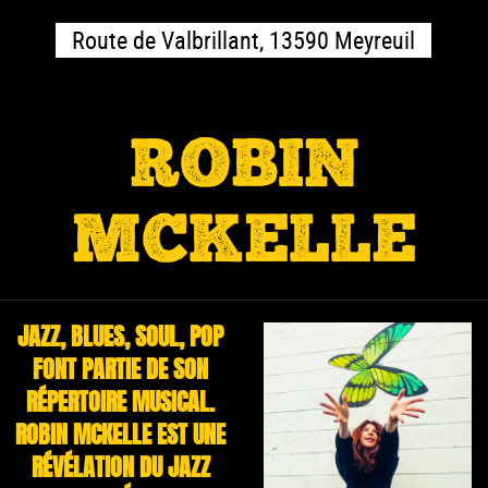
Route de Valbrillant, 13590 Meyreuil
ROBIN
MCKELLE
JAZZ, BLUES, SOUL, POP
FONT PARTIE DE SON
RÉPERTOIRE MUSICAL.
ROBIN MCKELLE EST UNE
RÉVÉLATION DU JAZZ