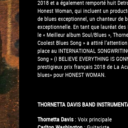
2018 et a également remporté huit Det
Honest Woman, qui incluent un producte
de blues exceptionnel, un chanteur de b
exceptionnelle. En tant que lauréat de
le « Meilleur album Soul/Blues », Thorn
Coolest Blues Song » a attiré l’attentio
place au INTERNATIONAL SONGWRITING C
Song » (I BELIEVE EVERYTHING IS GONN
prestigieux prix français 2018 de La A
blues» pour HONEST WOMAN.
THORNETTA DAVIS BAND INSTRUMENT
Thornetta Davis
: Voix principale
Carlton Washington
: Guitariste