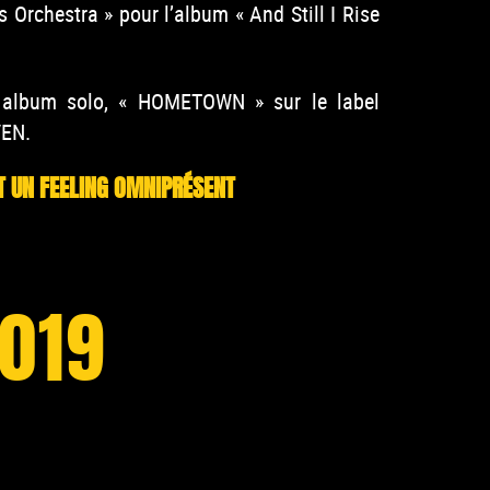
s Orchestra » pour l’album « And Still I Rise
r album solo, « HOMETOWN » sur le label
VEN.
T UN FEELING OMNIPRÉSENT
019