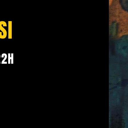
SI
22H