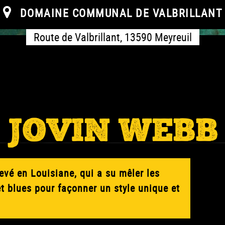
DOMAINE COMMUNAL DE VALBRILLANT
Route de Valbrillant, 13590 Meyreuil
JOVIN WEBB
evé en Louisiane, qui a su mêler les
t blues pour façonner un style unique et