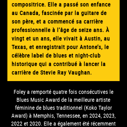
compositrice. Elle a passé son enfance
au Canada, fascinée par la guitare de
son père, et a commencé sa carrière
professionnelle à l’âge de seize ans. À
vingt et un ans, elle vivait à Austin, au
Texas, et enregistrait pour Antone’s, le
célèbre label de blues et night-club
historique qui a contribué à lancer la
carrière de Stevie Ray Vaughan.
Foley a remporté quatre fois consécutives le
Blues Music Award de la meilleure artiste
féminine de blues traditionnel (Koko Taylor
Award) à Memphis, Tennessee, en 2024, 2023,
2022 et 2020. Elle a également été récemment