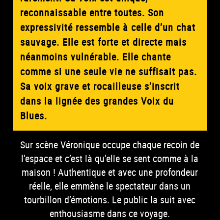
reconnaissable entre toutes. Son
expressivité ressemble à celle d’un chat
sauvage. Elle est forte et directe mais
néanmoins vulnérable. Elle chante
comme si une seule vie ne suffisait pas.
Sa voix grave et rocailleuse s’inscrit
dans la lignée des grandes Voix du
Blues.
Sur scène Véronique occupe chaque recoin de
l’espace et c’est là qu’elle se sent comme à la
maison ! Authentique et avec une profondeur
réelle, elle emmène le spectateur dans un
tourbillon d’émotions. Le public la suit avec
enthousiasme dans ce voyage.