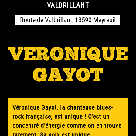
VALBRILLANT
Route de Valbrillant, 13590 Meyreuil
VERONIQUE
GAYOT
Véronique Gayot, la chanteuse blues-
rock française, est unique ! C’est un
concentré d’énergie comme on en trouve
rarement. Sa voix est unique,