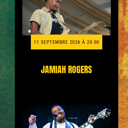
11 SEPTEMBRE 2026 À 20:00
JAMIAH ROGERS